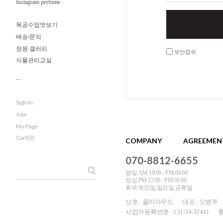
Instagram perfume
목공수업엿보기
배송/문의
정원 갤러리
보안접속
식물관리교실
Sign In
Join
My Page
Cart(
)
0
COMPANY
AGREEMEN
070-8812-6655
평일 AM 10:00 - PM 04:00
점심 PM 12:00 - PM 01:00
휴무 토요일,일요일,공휴일
상호 : 줄리아우드
대표 : 오병주
사업자등록번호 : 131-34-32441
통