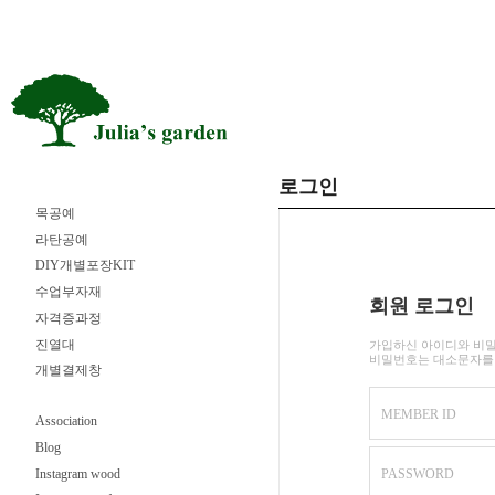
로그인
목공예
라탄공예
DIY개별포장KIT
수업부자재
회원 로그인
자격증과정
진열대
가입하신 아이디와 비
비밀번호는 대소문자를
개별결제창
MEMBER ID
Association
Blog
Instagram wood
PASSWORD