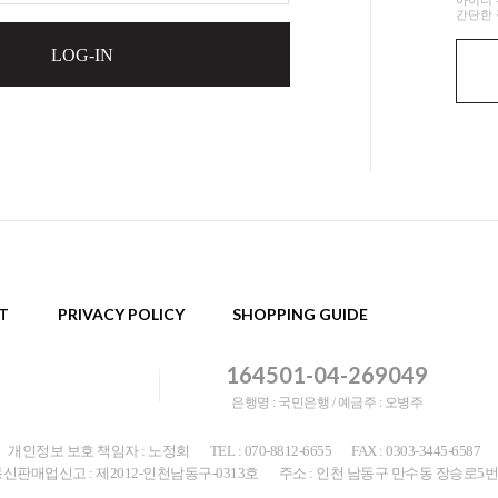
아이디 
간단한 
LOG-IN
T
PRIVACY POLICY
SHOPPING GUIDE
164501-04-269049
은행명 : 국민은행 / 예금주 : 오병주
개인정보 보호 책임자 : 노정희
TEL : 070-8812-6655
FAX : 0303-3445-6587
신판매업신고 : 제2012-인천남동구-0313호
주소 : 인천 남동구 만수동 장승로5번