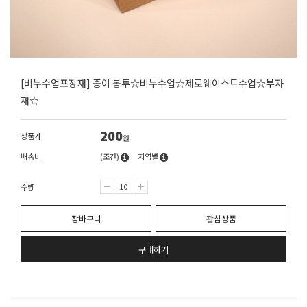
[비누수업포장재] 종이 봉투☆비누수업☆제로웨이스트수업☆부자
재☆
200
상품가
원
배송비
(조건)
지역별
수량
장바구니
관심상품
구매하기