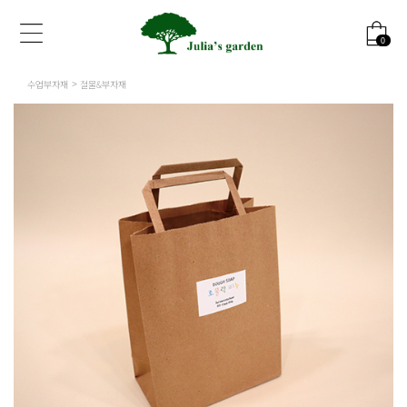
0
수업부자재
철물&부자재