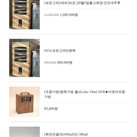
[보온고4단세트]보온고8월5일출고예정/건조대추후
1,100,000
1,000,000원
[비누보온고]4단원목
600,000
600,000원
[조향가방]원목가방 월넛color 10ml 20개★아로마조향
가방
85,000원
[회전진열대]100ml3단 38hall