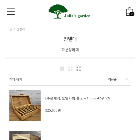
0
홈
진열대
진열대
화분정리대
전체
49
개
[주문제작]오일가방 홀type 10mm 42구 5개
325,000원