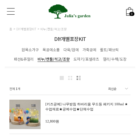
0
홈
DIY개별포장KIT
비누/캔들/석고/조향
DIY개별포장KIT
원목소가구
목공예소품
다육/원예
가죽공예
퀼트/패브릭
패션&쥬얼리
비누/캔들/석고/조향
도자기/포셀라츠
캘리/수채/도장
전체
1
개
[키즈공예] 나무받침 하바리움 무드등 패키지 100ml ★
수업재료★공예수업★단체수업
12,800원