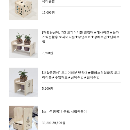
목티슈함
15,000원
[재활용공예] 2칸 토피어리분 받침대★대사이즈★플라
스틱컵활용 토피어리분★수업재료★공예수업★단체수
업
7,800원
[재활용공예] 토피어리분 받침대★플라스틱컵활용 토피
어리분★수업재료★공예수업★단체수업
5,200원
[소나무원목]라운드 서랍책꽂이
30,800
30,800원