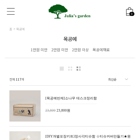
0
홈
목공예
목공예
1만원 미만
2만원 미만
2만원 이상
목공예재료
전체
117
개
[목공예반제]소나무 데스크정리함
23,800
23,800원
[DIY개별포장키트]정사각티슈함 ☆티슈커버만들기★원