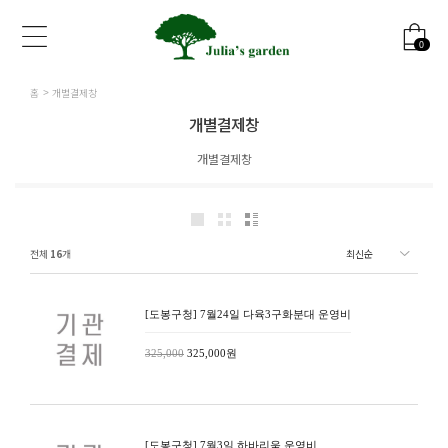
0
홈
개별결제창
개별결제창
개별결제창
전체
16
개
[도봉구청] 7월24일 다육3구화분대 운영비
325,000
325,000원
[도봉구청] 7월3일 하바리움 운영비