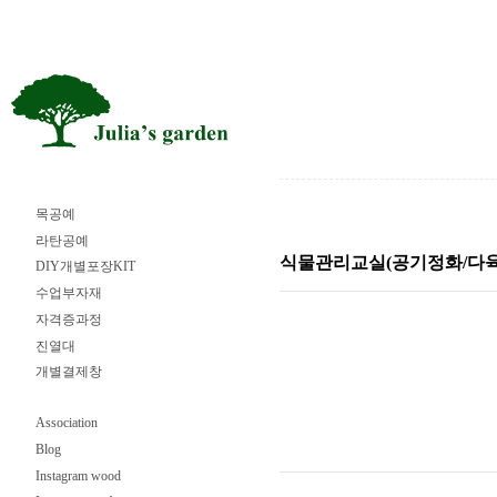
목공예
라탄공예
식물관리교실(공기정화/다육
DIY개별포장KIT
수업부자재
자격증과정
진열대
개별결제창
Association
Blog
Instagram wood