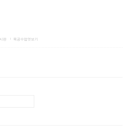
시판
목공수업엿보기