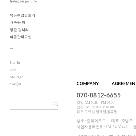
Instagram perfume
목공수업엿보기
배송/문의
정원 갤러리
식물관리교실
Sign In
Join
My Page
COMPANY
AGREEMEN
Cart(
)
0
070-8812-6655
평일 AM 10:00 - PM 04:00
점심 PM 12:00 - PM 01:00
휴무 토요일,일요일,공휴일
상호 : 줄리아우드
대표 : 오병주
사업자등록번호 : 131-34-32441
통
COPYRIGHT(C) ALL RIGHTS RESERV