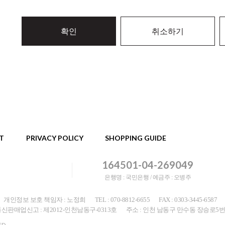
확인
취소하기
T
PRIVACY POLICY
SHOPPING GUIDE
164501-04-269049
은행명 : 국민은행 / 예금주 : 오병주
개인정보 보호 책임자 : 노정희
TEL : 070-8812-6655
FAX : 0303-3445-6587
신판매업신고 : 제2012-인천남동구-0313호
주소 : 인천 남동구 만수동 장승로5번
ED.