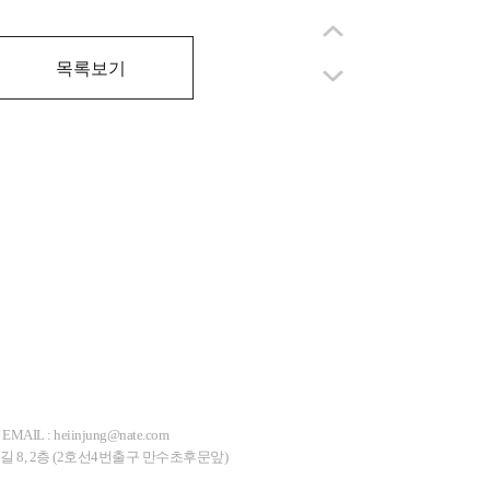
목록보기
EMAIL : heiinjung@nate.com
길 8, 2층 (2호선4번출구 만수초후문앞)