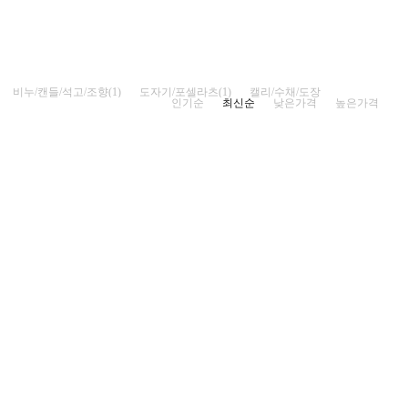
비누/캔들/석고/조향(1)
도자기/포셀라츠(1)
캘리/수채/도장
인기순
최신순
낮은가격
높은가격