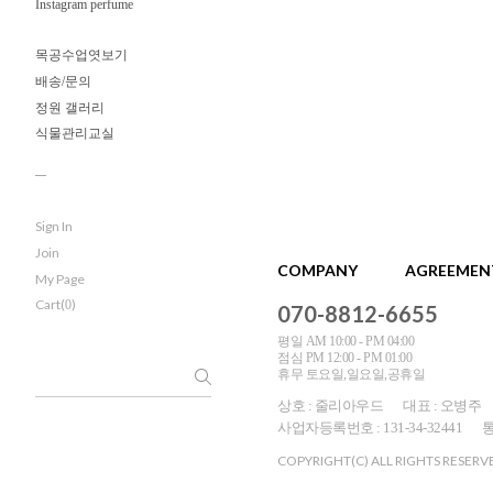
Instagram perfume
목공수업엿보기
배송/문의
정원 갤러리
식물관리교실
Sign In
Join
COMPANY
AGREEMEN
My Page
Cart(
)
0
070-8812-6655
평일 AM 10:00 - PM 04:00
점심 PM 12:00 - PM 01:00
휴무 토요일,일요일,공휴일
상호 : 줄리아우드
대표 : 오병주
사업자등록번호 : 131-34-32441
통
COPYRIGHT(C) ALL RIGHTS RESERV