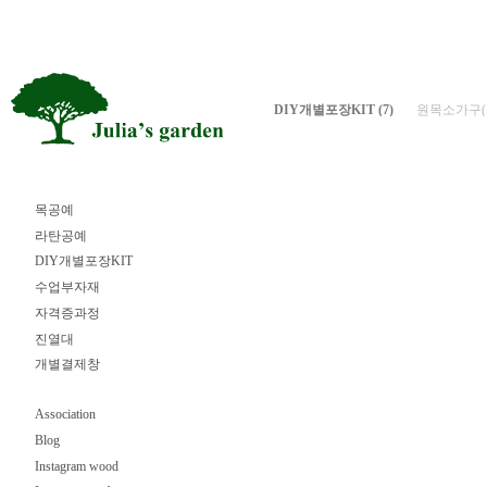
DIY개별포장KIT
(7)
원목소가구(1
목공예
라탄공예
DIY개별포장KIT
수업부자재
자격증과정
진열대
개별결제창
Association
Blog
Instagram wood