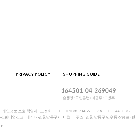
T
PRIVACY POLICY
SHOPPING GUIDE
164501-04-269049
은행명 : 국민은행 / 예금주 : 오병주
개인정보 보호 책임자 : 노정희
TEL : 070-8812-6655
FAX : 0303-3445-6587
신판매업신고 : 제2012-인천남동구-0313호
주소 : 인천 남동구 만수동 장승로5번
ED.