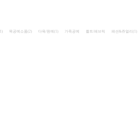
)
목공예소품(2)
다육/원예(1)
가죽공예
퀼트/패브릭
패션&쥬얼리(1)