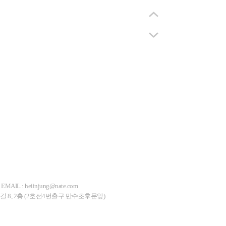
EMAIL : heiinjung@nate.com
길 8, 2층 (2호선4번출구 만수초후문앞)